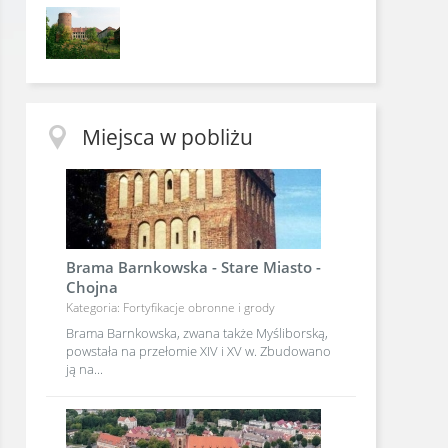
Miejsca w pobliżu
Brama Barnkowska - Stare Miasto -
Chojna
Kategoria: Fortyfikacje obronne i grody
Brama Barnkowska, zwana także Myśliborską,
powstała na przełomie XIV i XV w. Zbudowano
ją na...