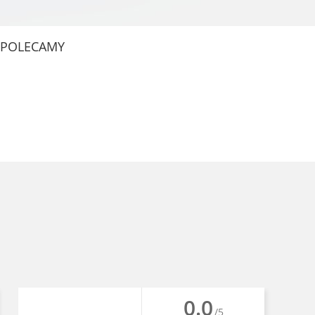
POLECAMY
0.0
/5