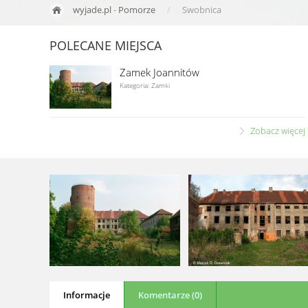
wyjade.pl
-
Pomorze
Swobnica
POLECANE MIEJSCA
Zamek Joannitów
Kategoria: Zamki
Zobacz więcej
Informacje
Komentarze (0)