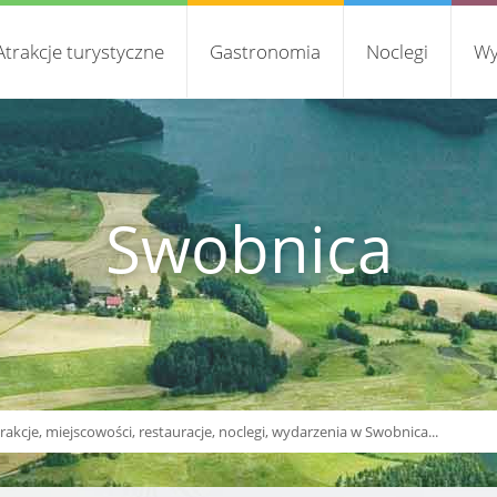
Atrakcje turystyczne
Gastronomia
Noclegi
Wy
Swobnica