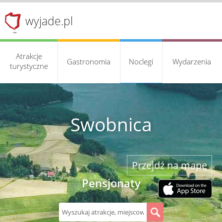
wyjade.pl
Atrakcje
Gastronomia
Noclegi
Wydarzenia
turystyczne
Swobnica
Przejdź na mapę
Pensjonaty
S