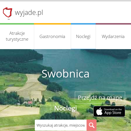
wyjade.pl
Atrakcje
Gastronomia
Noclegi
Wydarzenia
turystyczne
Swobnica
Przejdź na mapę
Noclegi
S