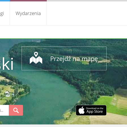
gi
Wydarzenia
ki
Przejdź na mapę
S