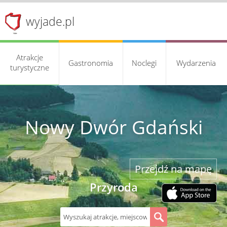
wyjade.pl
Atrakcje
Gastronomia
Noclegi
Wydarzenia
turystyczne
Nowy Dwór Gdański
Przejdź na mapę
Przyroda
S