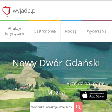
wyjade.pl
Atrakcje
Gastronomia
Noclegi
Wydarzenia
turystyczne
Nowy Dwór Gdański
Przejdź na mapę
Muzea
S