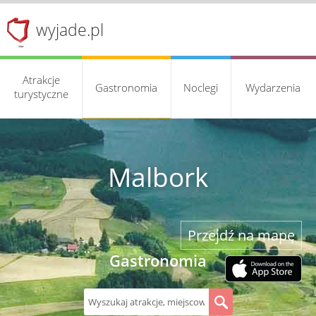
wyjade.pl
Atrakcje
Gastronomia
Noclegi
Wydarzenia
turystyczne
Malbork
Przejdź na mapę
Gastronomia
S