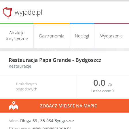
wyjade.pl
Atrakcje
Gastronomia
Noclegi
Wydarzenia
turystyczne
Restauracja Papa Grande -
Bydgoszcz
Restauracje
0.0
Brak danych
/5
pogodowych
Liczba ocen:
0
ZOBACZ MIEJSCE NA MAPIE
Długa 63
,
85-034
Bydgoszcz
Adres:
www.papagrande.pl
Strona www: