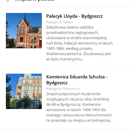
Pałacyk Lloyda - Bydgoszcz
Kategoria: Pałace
Zabytkowa dawna siedziba
przedsiębiorstw żeglugowych,
ulokowana w strefie staromiejskiej
nad Brdą. Pałacyk wzniesiony w latach
1885-1886, według projeku
Waldemara Jenischa. Zbudowany jest
w stylu manieryzmu...
Kamienica Eduarda Schulza -
Bydgoszcz
Kategoria: Kamienice
Zespół połączonych budynków
znajdujących się przy ulicy Grańskiej
66-68 w Bydgoszczy. Kamienice
wzniesiono w latach 1904-1905 dla
znanego restauratora Nieruchomości
te powstały na miejscu wcześniejszej...