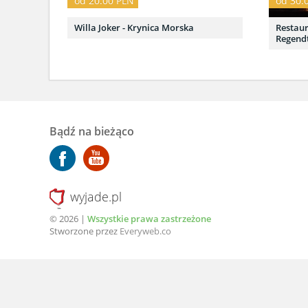
od 20.00 PLN
od 30.
Willa Joker - Krynica Morska
Restaur
Regendt
Bądź na bieżąco
wyjade.pl
© 2026 |
Wszystkie prawa zastrzeżone
Stworzone przez
Everyweb.co