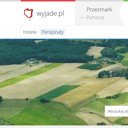
Przezmark
wyjade.pl
Pomorze
Hotele
Pensjonaty