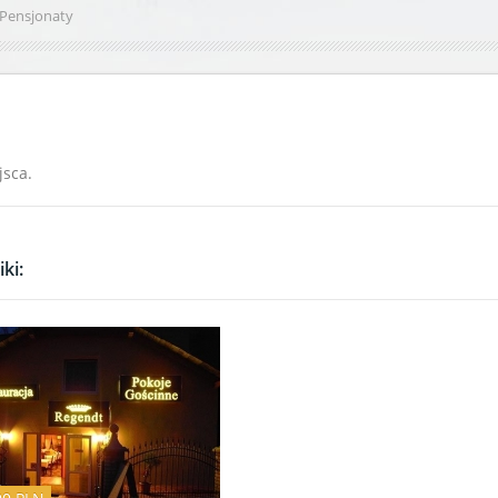
Pensjonaty
jsca.
ki: