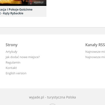
00 PLN
acja i Pokoje Gościnne
 - Kąty Rybackie
Strony
Kanały RSS
Artykuły
Najnowsze mi
Jak dodać nowe miejsce?
Najnowsze mi
Regulamin
Kontakt
English version
wyjade.pl - turystyczna Polska