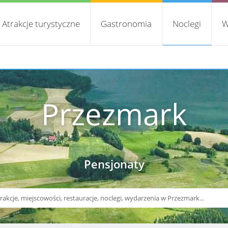
Atrakcje turystyczne
Gastronomia
Noclegi
W
Przezmark
Pensjonaty