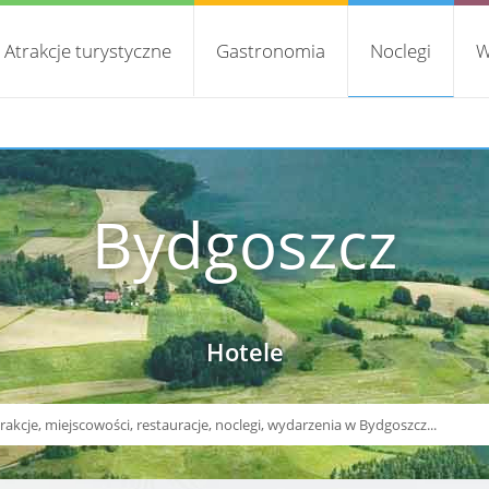
Atrakcje turystyczne
Gastronomia
Noclegi
W
Bydgoszcz
Hotele