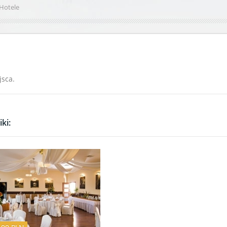
Hotele
jsca.
ki: