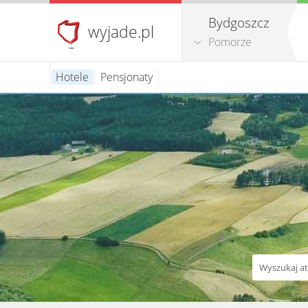
Bydgoszcz
wyjade.pl
Pomorze
Hotele
Pensjonaty