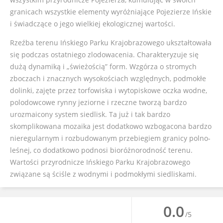
granicach wszystkie elementy wyróżniające Pojezierze Ińskie
i świadczące o jego wielkiej ekologicznej wartości.
Rzeźba terenu Ińskiego Parku Krajobrazowego ukształtowała
się podczas ostatniego zlodowacenia. Charakteryzuje się
dużą dynamiką i „świeżością” form. Wzgórza o stromych
zboczach i znacznych wysokościach względnych, podmokłe
dolinki, zajęte przez torfowiska i wytopiskowe oczka wodne,
polodowcowe rynny jeziorne i rzeczne tworzą bardzo
urozmaicony system siedlisk. Ta już i tak bardzo
skomplikowana mozaika jest dodatkowo wzbogacona bardzo
nieregularnym i rozbudowanym przebiegiem granicy polno-
leśnej, co dodatkowo podnosi bioróżnorodność terenu.
Wartości przyrodnicze Ińskiego Parku Krajobrazowego
związane są ściśle z wodnymi i podmokłymi siedliskami.
0.0
/5