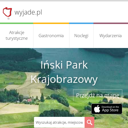
wyjade.pl
Atrakcje
Gastronomia
Noclegi
Wydarzenia
turystyczne
Iński Park
Krajobrazowy
Przejdź na mapę
S