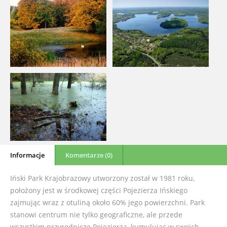
Informacje
Komentarze (0)
Iński Park Krajobrazowy utworzony został w 1981 roku,
położony jest w środkowej części Pojezierza Ińskiego
zajmując wraz z otuliną około 60% jego powierzchni. Park
stanowi centrum nie tylko geograficzne, ale przede
wszystkim przyrodnicze Pojezierza, kumulując w swoich